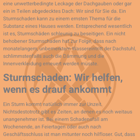
eine unwetterbedingte Leckage der Dachgauben oder gar
ein in Teilen abgedecktes Dach: Wir sind für Sie da. Ein
Sturmschaden kann zu einem ernsten Thema für die
Substanz eines Hauses werden. Entsprechend wesentlich
ist es, Sturmschäden schleunig zu beseitigen. Ein nicht
behobener Sturmschaden hat zur Folge, dass nach
monatelangem, unbemerktem Wassereintritt der Dachstuhl,
schlimmstenfalls auch die Dämmung und die
Innenverkleidung erneuert werden müsste.
Sturmschaden: Wir helfen,
wenn es drauf ankommt
Ein Sturm kommt natürlich immer zur Unzeit.
Nichtsdestotrotz gibt es Zeiten, an denen es noch weitaus
unangenehmer ist. Bei einem Schadensfall am
Wochenende, an Feiertagen oder auch nach
Geschäftsschluss ist man mitunter noch hilfloser. Gut, dass