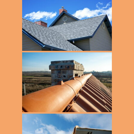
Altona Eimsbüttel
Dachdämmung
Appen Moorrege
Dachdeckerei
Bad Bramstedt
Dacheindeckung
Barmbek
Dachfenster
Barmstedt
Dachgauben
Elmshorn
Dachisolierung
Eppendorf Winterhude Alsterdorf Groß Borstel
Dachklempnerei
Fuhlsbüttel Langenhorn Ohlsdorf
Dachreparatur
Groß Flottbek
Dachrinnen
Halstenbek
Energetische Dachsanierung
Hamburg
Fassadenbau
Hasloh Ellerbek Bönningstedt
Fassadensanierung
Henstedt Ulzburg
Fassadenverkleidung
Kaltenkirchen
Flachdach
Lokstedt Bahrenfeld Eidelstedt Stellingen
Gründach
Nienstedten Blankenese Rissen
Holzbau
Norderstedt
Metalldächer
Osdorf Lurup
Schieferdach
Othmarschen Ottensen