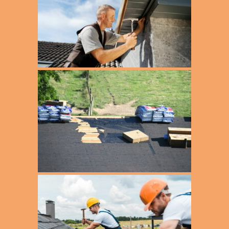
Schornsteinkopfsanierung
Pinneberg
Schornsteinverkleidung
Qiuckborn Ellerau
Sturmschaden
Quickborn Ellerau
Terrassenbau
Rahlstedt
Terrassensanierung
Rellingen
Sasel Hummelsbüttel Wellingsbüttel
Poppenbüttel
Schenefeld Sülldorf
Schleswig Holstein
Schnelsen Niendorf
Tangstedt
Tornesch
Uetersen
Walddörfer
Wandsbek
Wedel