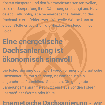
Kosten einsparen und den Wärmeeinsatz senken wollen,
sei eine Überprüfung ihrer Dämmung unbedingt ans Herz
gelegt. Falls nötig, ist eine energetische Sanierung des
Dachstuhls empfehlenswert. Wertvolle Wärme kann an
dieser Stelle entweichen, die Heizkosten steigen in der
Folge.
Eine energetische
Dachsanierung ist
ökonomisch sinnvoll
Die Folge, die eine qualifiziert vorgenommene energetische
Dachsanierung mit sich bringt, ist immer auch ein
angenehmes Raumklima. Sie sehen: Die geeignete
Sanierungsmaßnahme schützt ein Haus vor den Folgen
übermäßiger Wärme oder Kälte.
Energetische Dachsanierung - wir