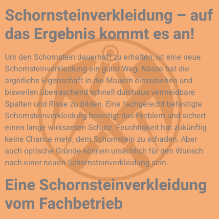
Schornsteinverkleidung – auf
das Ergebnis kommt es an!
Um den Schornstein dauerhaft zu erhalten, ist eine neue
Schornsteinverkleidung ein guter Weg. Nässe hat die
ärgerliche Eigenschaft in die Mauern einzuziehen und
bisweilen überraschend schnell durchaus vermeidbare
Spalten und Risse zu bilden. Eine fachgerecht befestigte
Schornsteinverkleidung beseitigt das Problem und sichert
einen lange wirksamen Schutz. Feuchtigkeit hat zukünftig
keine Chance mehr, dem Schornstein zu schaden. Aber
auch optische Gründe können ursächlich für den Wunsch
nach einer neuen Schornsteinverkleidung sein.
Eine Schornsteinverkleidung
vom Fachbetrieb