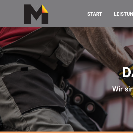
START
LEISTU
D
Wir si