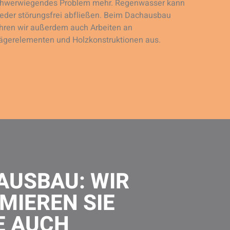
hwerwiegendes Problem mehr. Regenwasser kann
eder störungsfrei abfließen. Beim Dachausbau
hren wir außerdem auch Arbeiten an
ägerelementen und Holzkonstruktionen aus.
AUSBAU: WIR
MIEREN SIE
E AUCH