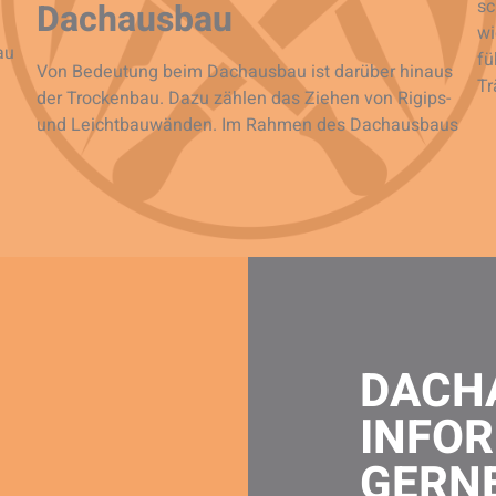
Dachausbau
sc
wi
au
fü
Von Bedeutung beim Dachausbau ist darüber hinaus
Tr
der Trockenbau. Dazu zählen das Ziehen von Rigips-
und Leichtbauwänden. Im Rahmen des Dachausbaus
DACH
INFOR
GERN