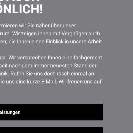
NLICH!
rmieren wir Sie näher über unser
trum. Wir zeigen Ihnen mit Vergnügen auch
en, die Ihnen einen Einblick in unsere Arbeit
e da. Wir versprechen Ihnen eine fachgerecht
beit nach dem immer neuesten Stand der
ik. Rufen Sie uns doch rasch einmal an
ie uns eine kurze E-Mail. Wir freuen uns auf
eistungen