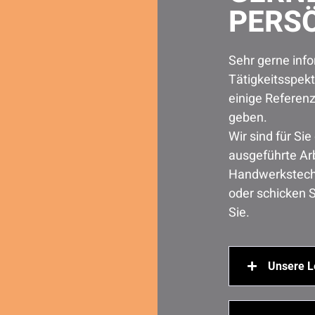
PERSÖ
Sehr gerne info
Tätigkeitsspek
einige Referenz
geben.
Wir sind für Si
ausgeführte Ar
Handwerkstechn
oder schicken S
Sie.
Unsere L