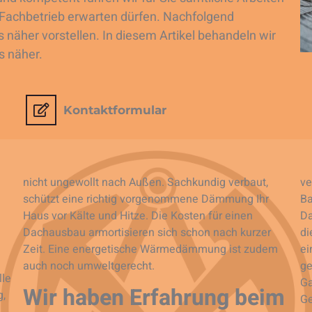
Fachbetrieb erwarten dürfen. Nachfolgend
näher vorstellen. In diesem Artikel behandeln wir
 näher.
Kontaktformular
nicht ungewollt nach Außen. Sachkundig verbaut,
ve
schützt eine richtig vorgenommene Dämmung Ihr
Ba
Haus vor Kälte und Hitze. Die Kosten für einen
Da
Dachausbau armortisieren sich schon nach kurzer
di
Zeit. Eine energetische Wärmedämmung ist zudem
ei
auch noch umweltgerecht.
ge
lle
Ga
Wir haben Erfahrung beim
g,
Ge