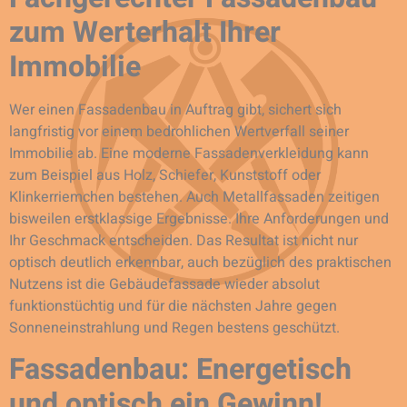
zum Werterhalt Ihrer
Immobilie
Wer einen Fassadenbau in Auftrag gibt, sichert sich
langfristig vor einem bedrohlichen Wertverfall seiner
Immobilie ab. Eine moderne Fassadenverkleidung kann
zum Beispiel aus Holz, Schiefer, Kunststoff oder
Klinkerriemchen bestehen. Auch Metallfassaden zeitigen
bisweilen erstklassige Ergebnisse. Ihre Anforderungen und
Ihr Geschmack entscheiden. Das Resultat ist nicht nur
optisch deutlich erkennbar, auch bezüglich des praktischen
Nutzens ist die Gebäudefassade wieder absolut
funktionstüchtig und für die nächsten Jahre gegen
Sonneneinstrahlung und Regen bestens geschützt.
Fassadenbau: Energetisch
und optisch ein Gewinn!