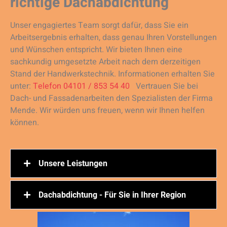
richtige Dachabdichtung
Unser engagiertes Team sorgt dafür, dass Sie ein
Arbeitsergebnis erhalten, dass genau Ihren Vorstellungen
und Wünschen entspricht. Wir bieten Ihnen eine
sachkundig umgesetzte Arbeit nach dem derzeitigen
Stand der Handwerkstechnik. Informationen erhalten Sie
unter:
Telefon 04101 / 853 54 40
Vertrauen Sie bei
Dach- und Fassadenarbeiten den Spezialisten der Firma
Mende. Wir würden uns freuen, wenn wir Ihnen helfen
können.
Unsere Leistungen
Dachabdichtung - Für Sie in Ihrer Region
Aufsparrendämmung
Dachausbau
Dachdämmung