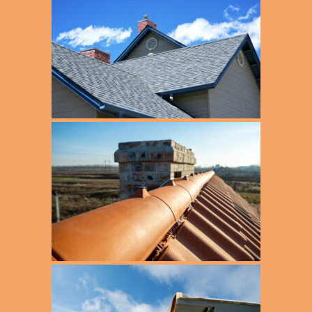
Altona Eimsbüttel
Dachdeckerei
Appen Moorrege
Dacheindeckung
Bad Bramstedt
Dachfenster
Barmbek
Dachgauben
Barmstedt
Dachisolierung
Elmshorn
Dachklempnerei
Eppendorf Winterhude Alsterdorf Groß Borstel
Dachreparatur
Fuhlsbüttel Langenhorn Ohlsdorf
Dachrinnen
Groß Flottbek
Energetische Dachsanierung
Halstenbek
Fassadenbau
Hamburg
Fassadensanierung
Hasloh Ellerbek Bönningstedt
Fassadenverkleidung
Henstedt Ulzburg
Flachdach
Kaltenkirchen
Flachdachabdichtung
Lokstedt Bahrenfeld Eidelstedt Stellingen
Gründach
Nienstedten Blankenese Rissen
Holzbau
Norderstedt
Metalldächer
Osdorf Lurup
Schieferdach
Othmarschen Ottensen