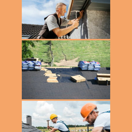
Schornsteinkopfsanierung
Pinneberg
Schornsteinverkleidung
Qiuckborn Ellerau
Sturmschaden
Quickborn Ellerau
Terrassenbau
Rahlstedt
Terrassensanierung
Rellingen
Sasel Hummelsbüttel Wellingsbüttel
Poppenbüttel
Schenefeld Sülldorf
Schleswig Holstein
Schnelsen Niendorf
Tangstedt
Tornesch
Uetersen
Walddörfer
Wandsbek
Wedel