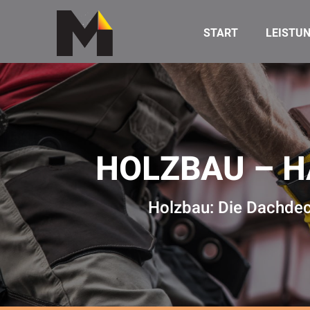
START
LEISTU
HOLZBAU – H
Holzbau: Die Dachdeck