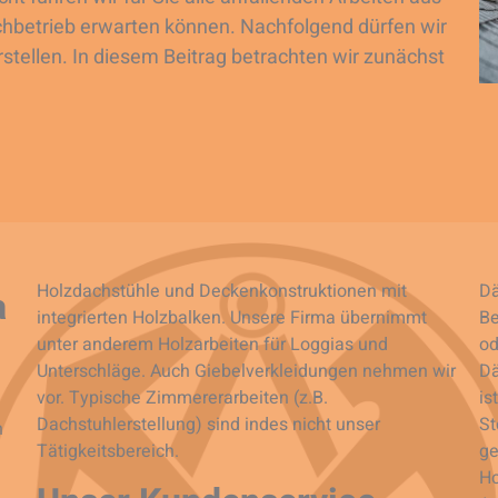
achbetrieb erwarten können. Nachfolgend dürfen wir
rstellen. In diesem Beitrag betrachten wir zunächst
Holzdachstühle und Deckenkonstruktionen mit
Dä
a
integrierten Holzbalken. Unsere Firma übernimmt
Be
unter anderem Holzarbeiten für Loggias und
od
Unterschläge. Auch Giebelverkleidungen nehmen wir
Dä
vor. Typische Zimmererarbeiten (z.B.
is
Dachstuhlerstellung) sind indes nicht unser
St
n
Tätigkeitsbereich.
ge
Ho