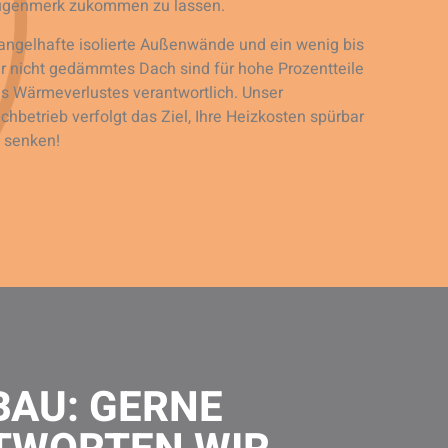
ugenmerk zukommen zu lassen.
ngelhafte isolierte Außenwände und ein wenig bis
r nicht gedämmtes Dach sind für hohe Prozentteile
s Wärmeverlustes verantwortlich. Unser
chbetrieb verfolgt das Ziel, Ihre Heizkosten spürbar
 senken!
BAU: GERNE