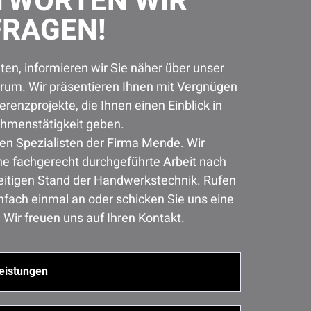
TWORTEN WIR
FRAGEN!
en, informieren wir Sie näher über unser
trum. Wir präsentieren Ihnen mit Vergnügen
erenzprojekte, die Ihnen einen Einblick in
hmenstätigkeit geben.
en Spezialisten der Firma Mende. Wir
ne fachgerecht durchgeführte Arbeit nach
eitigen Stand der Handwerkstechnik. Rufen
nfach einmal an oder schicken Sie uns eine
. Wir freuen uns auf Ihren Kontakt.
eistungen