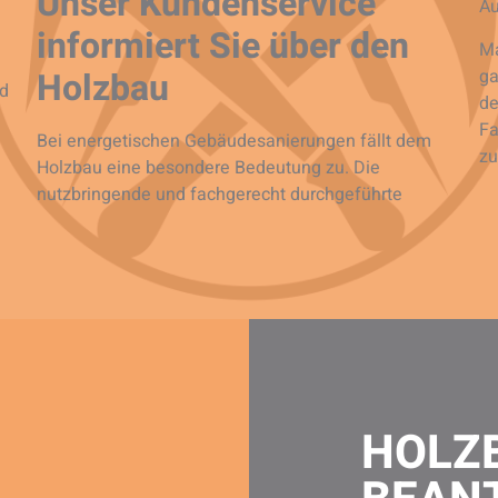
Unser Kundenservice
A
informiert Sie über den
Ma
Holzbau
ga
nd
de
Fa
Bei energetischen Gebäudesanierungen fällt dem
zu
Holzbau eine besondere Bedeutung zu. Die
nutzbringende und fachgerecht durchgeführte
HOLZ