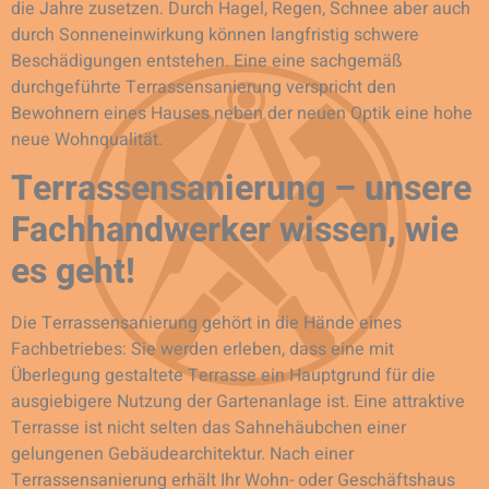
die Jahre zusetzen. Durch Hagel, Regen, Schnee aber auch
durch Sonneneinwirkung können langfristig schwere
Beschädigungen entstehen. Eine eine sachgemäß
durchgeführte Terrassensanierung verspricht den
Bewohnern eines Hauses neben der neuen Optik eine hohe
neue Wohnqualität.
Terrassensanierung – unsere
Fachhandwerker wissen, wie
es geht!
Die Terrassensanierung gehört in die Hände eines
Fachbetriebes: Sie werden erleben, dass eine mit
Überlegung gestaltete Terrasse ein Hauptgrund für die
ausgiebigere Nutzung der Gartenanlage ist. Eine attraktive
Terrasse ist nicht selten das Sahnehäubchen einer
gelungenen Gebäudearchitektur. Nach einer
Terrassensanierung erhält Ihr Wohn- oder Geschäftshaus