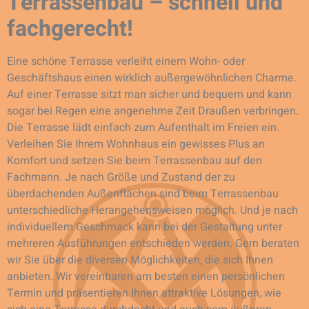
Terrassenbau – schnell und
fachgerecht!
Eine schöne Terrasse verleiht einem Wohn- oder
Geschäftshaus einen wirklich außergewöhnlichen Charme.
Auf einer Terrasse sitzt man sicher und bequem und kann
sogar bei Regen eine angenehme Zeit Draußen verbringen.
Die Terrasse lädt einfach zum Aufenthalt im Freien ein.
Verleihen Sie Ihrem Wohnhaus ein gewisses Plus an
Komfort und setzen Sie beim Terrassenbau auf den
Fachmann. Je nach Größe und Zustand der zu
überdachenden Außenflächen sind beim Terrassenbau
unterschiedliche Herangehensweisen möglich. Und je nach
individuellem Geschmack kann bei der Gestaltung unter
mehreren Ausführungen entschieden werden. Gern beraten
wir Sie über die diversen Möglichkeiten, die sich Ihnen
anbieten. Wir vereinbaren am besten einen persönlichen
Termin und präsentieren Ihnen attraktive Lösungen, wie