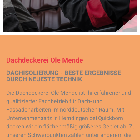
Dachdeckerei Ole Mende
DACHISOLIERUNG - BESTE ERGEBNISSE
DURCH NEUESTE TECHNIK
Die Dachdeckerei Ole Mende ist Ihr erfahrener und
qualifizierter Fachbetrieb für Dach- und
Fassadenarbeiten im norddeutschen Raum. Mit
Unternehmenssitz in Hemdingen bei Quickborn
decken wir ein flächenmäßig größeres Gebiet ab. Zu
unseren Schwerpunkten zählen unter anderem die