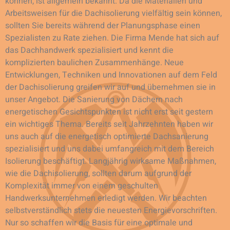
können, ist allgemein bekannt. Da die Materialien und
Arbeitsweisen für die Dachisolierung vielfältig sein können,
sollten Sie bereits während der Planungsphase einen
Spezialisten zu Rate ziehen. Die Firma Mende hat sich auf
das Dachhandwerk spezialisiert und kennt die
komplizierten baulichen Zusammenhänge. Neue
Entwicklungen, Techniken und Innovationen auf dem Feld
der Dachisolierung greifen wir auf und übernehmen sie in
unser Angebot. Die Sanierung von Dächern nach
energetischen Gesichtspunkten ist nicht erst seit gestern
ein wichtiges Thema. Bereits seit Jahrzehnten haben wir
uns auch auf die energetisch optimierte Dachsanierung
spezialisiert und uns dabei umfangreich mit dem Bereich
Isolierung beschäftigt. Langjährig wirksame Maßnahmen,
wie die Dachisolierung, sollten darum aufgrund der
Komplexität immer von einem geschulten
Handwerksunternehmen erledigt werden. Wir beachten
selbstverständlich stets die neuesten Energievorschriften.
Nur so schaffen wir die Basis für eine optimale und