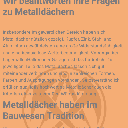
Wir beantworten Ihre Fragen
zu Metalldächern
Insbesondere im gewerblichen Bereich haben sich
Metalldächer nützlich gezeigt. Kupfer, Zink, Stahl und
Aluminium gewährleisten eine große Widerstandsfähigkeit
und eine beispiellose Wetterbeständigkeit. Vorrangig bei
LagerhallenHallen oder Garagen ist das förderlich. Die
jeweiligen Teile des Metalldaches lassen sich gut
miteinander verbinden und sind in zahlreichen Formen,
Farben und Ausprägungen vorhanden. Selbstverständlich
erfüllen qualitativ hochwertige Metalldächer auch die
Kriterien einer zeitgemäßen Wärmedämmung.
Metalldächer haben im
Bauwesen Tradition