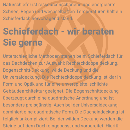
Naturschiefer ist ressourcenschonend und energiearm.
Schnee, Regen und wechselhaften Temperaturen hält ein
Schieferdach hervorragend stand.
Schieferdach - wir beraten
Sie gerne
Unterschiedliche Methoden stehen beim Schieferdach für
das Dachdecken zur Auswahl: Rechteckdoppeldeckung,
Bogenschnitt-Deckung, wilde Deckung und die
Universaldeckung. Die Rechteckdoppeldeckung ist klar in
Form und Optik und für eine unverspielte, schlichte
Gebäudearchitektur geeignet. Die Bogenschnittdeckung
überzeugt durch eine quadratische Anordnung und ist
besonders preisgünstig. Auch bei der Universaldeckung
dominiert eine quadratische Form. Die Dacheindeckung ist
folglich unkompliziert. Bei der wilden Deckung werden die
Steine auf dem Dach eingepasst und vorbereitet. Hierfür