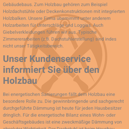
Gebäudebaus. Zum Holzbau gehören zum Beispiel
Holzdachstühle oder Deckenkonstruktionen mit integrierten
Holzbalken. Unsere Firma übernimmt unter anderem
Holzarbeiten für Unterschläge und Loggias. Auch
Giebelverkleidungen führen wir aus. Typische
Zimmererarbeiten (z.B. Dachstuhlerstellung) sind indes
nicht unser Tätigkeitsbereich.
Unser Kundenservice
informiert Sie über den
Holzbau
Bei energetischen Sanierungen fällt dem Holzbau eine
besondere Rolle zu. Die gewinnbringende und sachgerecht
durchgeführte Dämmung ist heute für jeden Hausbesitzer
dringlich. Für die energetische Bilanz eines Wohn- oder
Geschäftsgebäudes ist eine zweckmäßige Dämmung von