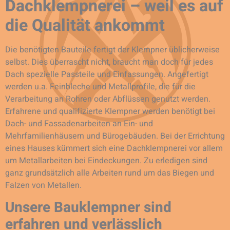
Dachklempnerei – weil es auf
die Qualität ankommt
Die benötigten Bauteile fertigt der Klempner üblicherweise
selbst. Dies überrascht nicht, braucht man doch für jedes
Dach spezielle Passteile und Einfassungen. Angefertigt
werden u.a. Feinbleche und Metallprofile, die für die
Verarbeitung an Rohren oder Abflüssen genutzt werden.
Erfahrene und qualifizierte Klempner werden benötigt bei
Dach- und Fassadenarbeiten an Ein- und
Mehrfamilienhäusern und Bürogebäuden. Bei der Errichtung
eines Hauses kümmert sich eine Dachklempnerei vor allem
um Metallarbeiten bei Eindeckungen. Zu erledigen sind
ganz grundsätzlich alle Arbeiten rund um das Biegen und
Falzen von Metallen.
Unsere Bauklempner sind
erfahren und verlässlich