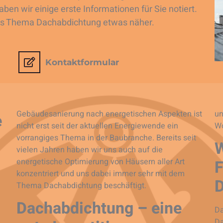
ben wir einige erste Informationen für Sie notiert.
das Thema Dachabdichtung etwas näher.
Kontaktformular
Gebäudesanierung nach energetischen Aspekten ist
un
e
nicht erst seit der aktuellen Energiewende ein
Wo
vorrangiges Thema in der Baubranche. Bereits seit
W
vielen Jahren haben wir uns auch auf die
F
energetische Optimierung von Häusern aller Art
konzentriert und uns dabei immer sehr mit dem
Thema Dachabdichtung beschäftigt.
Dachabdichtung – eine
Da
Da