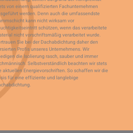
ets von einem qualifizierten Fachunternehmen
sgeführt werden. Denn auch die umfassendste
mmschicht kann nicht wirksam vor
uchtigkeitseintritt schützen, wenn das verarbeitete
terial nicht vorschriftsmäßig verarbeitet wurde.
rtrauen Sie bei der Dachabdichtung daher den
rsierten Profis unseres Unternehmens. Wir
ledigen die Isolierung rasch, sauber und immer
chmännisch. Selbstverständlich beachten wir stets
e aktuellen Energievorschriften. So schaffen wir die
sis für eine effiziente und langlebige
chabdichtung.