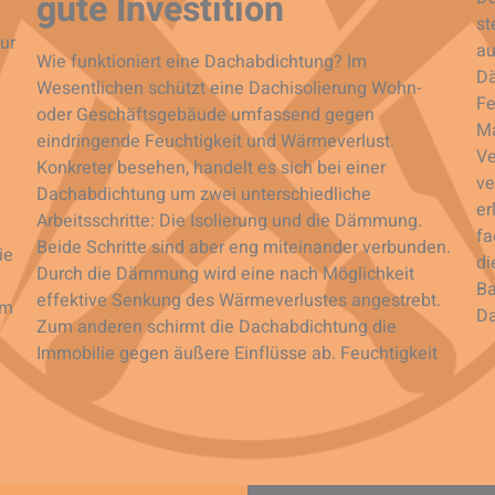
gute Investition
st
ur
au
Wie funktioniert eine Dachabdichtung? Im
Dä
Wesentlichen schützt eine Dachisolierung Wohn-
Fe
oder Geschäftsgebäude umfassend gegen
Ma
eindringende Feuchtigkeit und Wärmeverlust.
Ve
Konkreter besehen, handelt es sich bei einer
ve
Dachabdichtung um zwei unterschiedliche
er
Arbeitsschritte: Die Isolierung und die Dämmung.
fa
Beide Schritte sind aber eng miteinander verbunden.
ie
di
Durch die Dämmung wird eine nach Möglichkeit
Ba
effektive Senkung des Wärmeverlustes angestrebt.
em
Da
Zum anderen schirmt die Dachabdichtung die
Immobilie gegen äußere Einflüsse ab. Feuchtigkeit