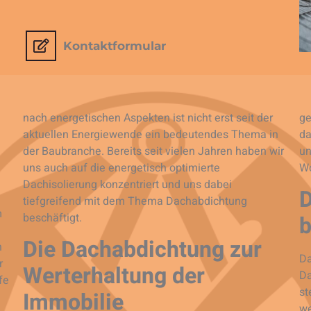
Kontaktformular
nach energetischen Aspekten ist nicht erst seit der
ge
aktuellen Energiewende ein bedeutendes Thema in
da
der Baubranche. Bereits seit vielen Jahren haben wir
un
uns auch auf die energetisch optimierte
Wo
Dachisolierung konzentriert und uns dabei
D
tiefgreifend mit dem Thema Dachabdichtung
m
b
beschäftigt.
Die Dachabdichtung zur
n
Da
r
Werterhaltung der
Da
fe
st
Immobilie
we