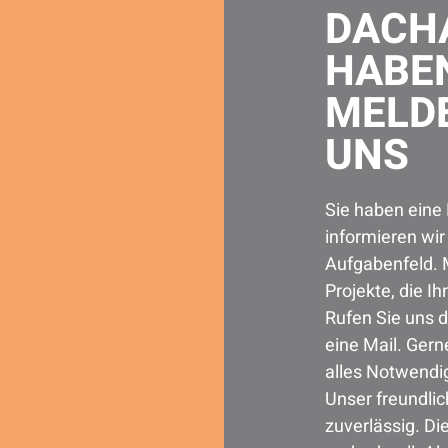
DACHA
HABE
MELDE
UNS
Sie haben eine
informieren wi
Aufgabenfeld. 
Projekte, die I
Rufen Sie uns 
eine Mail. Gern
alles Notwendi
Unser freundlic
zuverlässig. Di