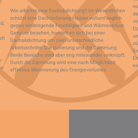
ni
Wie arbeitet eine Dachabdichtung? Im Wesentlichen
da
schützt eine Dachisolierung Häuser vollumfänglich
ve
d,
gegen eindringende Feuchtigkeit und Wärmeverlust.
Da
Genauer besehen, handelt es sich bei einer
un
ich
Dachabdichtung um zwei unterschiedliche
zü
Arbeitsschritte: Die Isolierung und die Dämmung.
Se
Beide Bereiche sind aber eng miteinander verknüpft.
En
h
Durch die Dämmung wird eine nach Möglichkeit
ei
en
effektive Minimierung des Energieverlustes