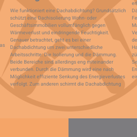
er
Wie funktioniert eine Dachabdichtung? Grundsätzlich
Dä
schützt eine Dachisolierung Wohn- oder
Fe
Geschäftsimmobilien vollumfänglich gegen
Ma
Wärmeverlust und eindringende Feuchtigkeit.
Ve
Genauer betrachtet, geht es bei einer
de
das
Dachabdichtung um zwei unterschiedliche
Ha
Arbeitsschritte: Die Isolierung und die Dämmung.
zü
Beide Bereiche sind allerdings eng miteinander
Se
verbunden. Durch die Dämmung wird eine nach
En
Möglichkeit effiziente Senkung des Energieverlustes
ei
verfolgt. Zum anderen schirmt die Dachabdichtung