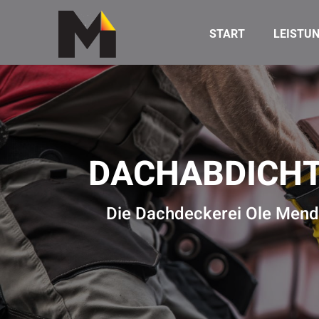
START
LEISTU
DACHABDICH
Die Dachdeckerei Ole Mende