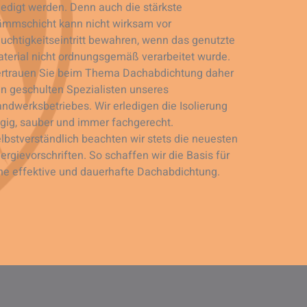
ledigt werden. Denn auch die stärkste
mmschicht kann nicht wirksam vor
uchtigkeitseintritt bewahren, wenn das genutzte
terial nicht ordnungsgemäß verarbeitet wurde.
rtrauen Sie beim Thema Dachabdichtung daher
n geschulten Spezialisten unseres
ndwerksbetriebes. Wir erledigen die Isolierung
gig, sauber und immer fachgerecht.
lbstverständlich beachten wir stets die neuesten
ergievorschriften. So schaffen wir die Basis für
ne effektive und dauerhafte Dachabdichtung.