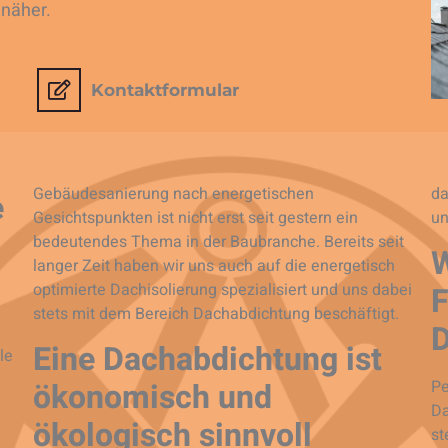
näher.
Kontaktformular
Gebäudesanierung nach energetischen
da
e
Gesichtspunkten ist nicht erst seit gestern ein
un
bedeutendes Thema in der Baubranche. Bereits seit
W
langer Zeit haben wir uns auch auf die energetisch
F
optimierte Dachisolierung spezialisiert und uns dabei
stets mit dem Bereich Dachabdichtung beschäftigt.
Eine Dachabdichtung ist
le
ökonomisch und
Pe
Da
ökologisch sinnvoll
st