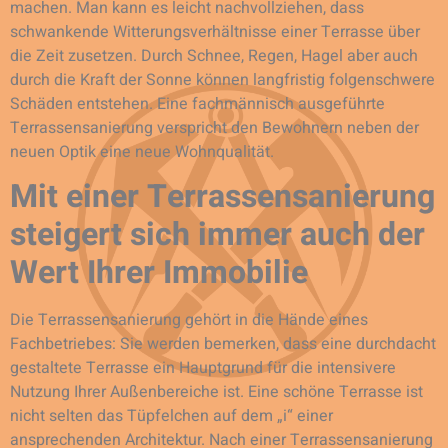
machen. Man kann es leicht nachvollziehen, dass
schwankende Witterungsverhältnisse einer Terrasse über
die Zeit zusetzen. Durch Schnee, Regen, Hagel aber auch
durch die Kraft der Sonne können langfristig folgenschwere
Schäden entstehen. Eine fachmännisch ausgeführte
Terrassensanierung verspricht den Bewohnern neben der
neuen Optik eine neue Wohnqualität.
Mit einer Terrassensanierung
steigert sich immer auch der
Wert Ihrer Immobilie
Die Terrassensanierung gehört in die Hände eines
Fachbetriebes: Sie werden bemerken, dass eine durchdacht
gestaltete Terrasse ein Hauptgrund für die intensivere
Nutzung Ihrer Außenbereiche ist. Eine schöne Terrasse ist
nicht selten das Tüpfelchen auf dem „i“ einer
ansprechenden Architektur. Nach einer Terrassensanierung