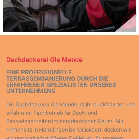
Dachdeckerei Ole Mende
EINE PROFESSIONELLE
TERRASSENSANIERUNG DURCH DIE
ERFAHRENEN SPEZIALISTEN UNSERES
UNTERNEHMENS
Die Dachdeckerei Ole Mende ist Ihr qualifizierter und
erfahrener Fachbetrieb für Dach- und
Fassadenarbeiten im norddeutschen Raum. Mit
Firmensitz in Hemdingen bei Quickborn decken wir
ein geografisch größeres Gebiet ab. Zu unseren