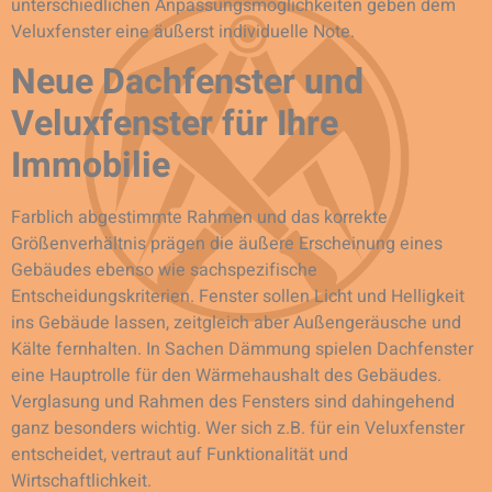
unterschiedlichen Anpassungsmöglichkeiten geben dem
Veluxfenster eine äußerst individuelle Note.
Neue Dachfenster und
Veluxfenster für Ihre
Immobilie
Farblich abgestimmte Rahmen und das korrekte
Größenverhältnis prägen die äußere Erscheinung eines
Gebäudes ebenso wie sachspezifische
Entscheidungskriterien. Fenster sollen Licht und Helligkeit
ins Gebäude lassen, zeitgleich aber Außengeräusche und
Kälte fernhalten. In Sachen Dämmung spielen Dachfenster
eine Hauptrolle für den Wärmehaushalt des Gebäudes.
Verglasung und Rahmen des Fensters sind dahingehend
ganz besonders wichtig. Wer sich z.B. für ein Veluxfenster
entscheidet, vertraut auf Funktionalität und
Wirtschaftlichkeit.