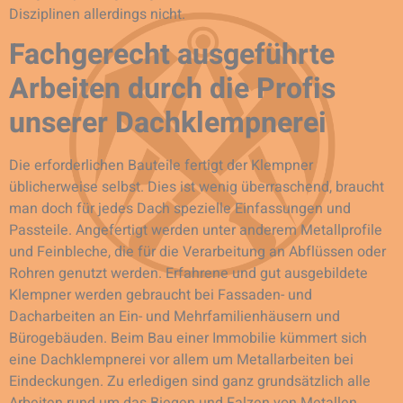
Disziplinen allerdings nicht.
Fachgerecht ausgeführte
Arbeiten durch die Profis
unserer Dachklempnerei
Die erforderlichen Bauteile fertigt der Klempner
üblicherweise selbst. Dies ist wenig überraschend, braucht
man doch für jedes Dach spezielle Einfassungen und
Passteile. Angefertigt werden unter anderem Metallprofile
und Feinbleche, die für die Verarbeitung an Abflüssen oder
Rohren genutzt werden. Erfahrene und gut ausgebildete
Klempner werden gebraucht bei Fassaden- und
Dacharbeiten an Ein- und Mehrfamilienhäusern und
Bürogebäuden. Beim Bau einer Immobilie kümmert sich
eine Dachklempnerei vor allem um Metallarbeiten bei
Eindeckungen. Zu erledigen sind ganz grundsätzlich alle