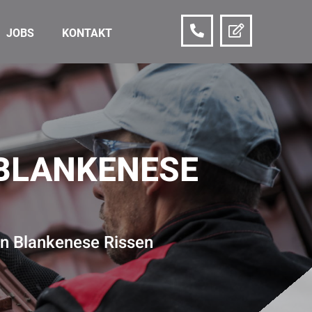
JOBS
KONTAKT
 BLANKENESE
ten Blankenese Rissen