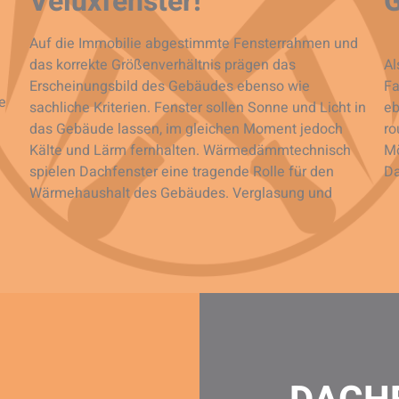
Veluxfenster!
Auf die Immobilie abgestimmte Fensterrahmen und
das korrekte Größenverhältnis prägen das
Al
Erscheinungsbild des Gebäudes ebenso wie
Fa
e
sachliche Kriterien. Fenster sollen Sonne und Licht in
eb
das Gebäude lassen, im gleichen Moment jedoch
ro
Kälte und Lärm fernhalten. Wärmedämmtechnisch
Mö
spielen Dachfenster eine tragende Rolle für den
Da
Wärmehaushalt des Gebäudes. Verglasung und