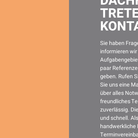
DACH
TRETE
KONTA
Sie haben Frag
informieren wi
Aufgabengebiet
paar Referenzen
geben. Rufen S
Sie uns eine M
über alles Not
freundliches Te
zuverlässig. Di
und schnell. Al
handwerkliche 
Terminvereinba