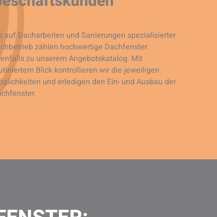
Geschäftskunden
s auf Dacharbeiten und Sanierungen spezialisierter
chbetrieb zählen hochwertige Dachfenster
enfalls zu unserem Angebotskatalog. Mit
utiniertem Blick kontrollieren wir die jeweiligen
glichkeiten und erledigen den Ein- und Ausbau der
chfenster.