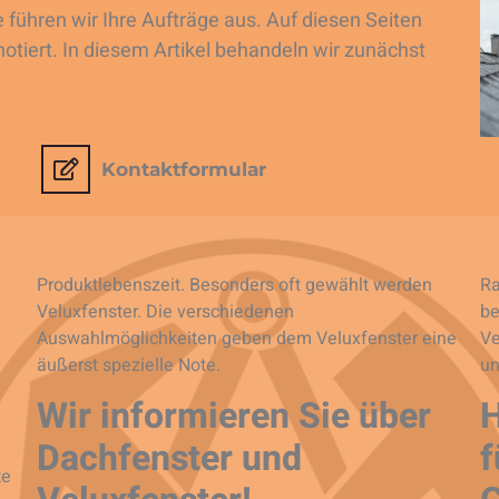
 führen wir Ihre Aufträge aus. Auf diesen Seiten
notiert. In diesem Artikel behandeln wir zunächst
Kontaktformular
Produktlebenszeit. Besonders oft gewählt werden
Ra
Veluxfenster. Die verschiedenen
be
Auswahlmöglichkeiten geben dem Veluxfenster eine
Ve
äußerst spezielle Note.
un
Wir informieren Sie über
H
Dachfenster und
f
te