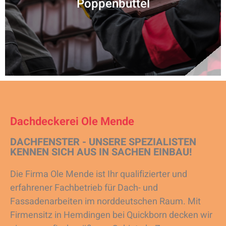
Poppenbüttel
Dachdeckerei Ole Mende
DACHFENSTER - UNSERE SPEZIALISTEN
KENNEN SICH AUS IN SACHEN EINBAU!
Die Firma Ole Mende ist Ihr qualifizierter und
erfahrener Fachbetrieb für Dach- und
Fassadenarbeiten im norddeutschen Raum. Mit
Firmensitz in Hemdingen bei Quickborn decken wir