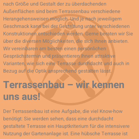
nach Größe und Gestalt der zu überdachenden
Außenflächen sind beim Terrassenbau verschiedene
Herangehensweisen möglich. Und je nach jeweiligem
Geschmack kann bei der Gestaltung unter verschiedenen
Konstruktionen entschieden werden. Gerne beraten wir Sie
über die diversen Möglichkeiten, die sich Ihnen anbieten.
Wir vereinbaren am besten einen persönlichen
Gesprächstermin und präsentieren Ihnen attraktive
Varianten, wie sich eine Terrasse durchdacht und auch in
Bezug auf die Optik ansprechend gestalten lässt.
Terrassenbau – wir kennen
uns aus!
Der Terrassenbau ist eine Aufgabe, die viel Know-how
benötigt: Sie werden sehen, dass eine durchdacht
gestaltete Terrasse ein Hauptkriterium für die intensivere
Nutzung der Gartenanlage ist. Eine hübsche Terrasse ist