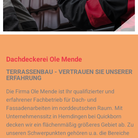
Dachdeckerei Ole Mende
TERRASSENBAU - VERTRAUEN SIE UNSERER
ERFAHRUNG
Die Firma Ole Mende ist Ihr qualifizierter und
erfahrener Fachbetrieb für Dach- und
Fassadenarbeiten im norddeutschen Raum. Mit
Unternehmenssitz in Hemdingen bei Quickborn
decken wir ein flächenmäßig größeres Gebiet ab. Zu
unseren Schwerpunkten gehören u.a. die Bereiche