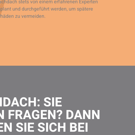
achdach stets von einem erfahrenen Experten
plant und durchgeführt werden, um spätere
häden zu vermeiden.
DACH: SIE
N FRAGEN? DANN
N SIE SICH BEI