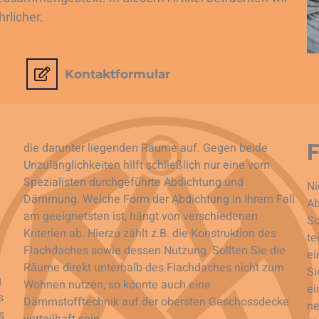
rlicher.
Kontaktformular
F
die darunter liegenden Räume auf. Gegen beide
Unzulänglichkeiten hilft schließlich nur eine vom
Spezialisten durchgeführte Abdichtung und
Ni
Dämmung. Welche Form der Abdichtung in Ihrem Fall
Ab
am geeignetsten ist, hängt von verschiedenen
Sc
Kriterien ab. Hierzu zählt z.B. die Konstruktion des
te
Flachdaches sowie dessen Nutzung. Sollten Sie die
ei
Räume direkt unterhalb des Flachdaches nicht zum
Si
g
Wohnen nutzen, so könnte auch eine
ei
s
Dämmstofftechnik auf der obersten Geschossdecke
ne
s