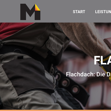
START
LEISTU
FL
Flachdach: Die 