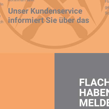
vorteilhaft sein.
Fl
In
ge
Unser Kundenservice
Sc
e
informiert Sie über das
ch
FLACH
HABE
MELDE