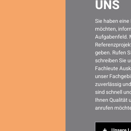
UNS
Sie haben eine
möchten, infor
Aufgabenfeld. 
Referenzprojekt
geben. Rufen S
schreiben Sie 
Fachleute Ausk
unser Fachgebie
zuverlässig und
sind schnell un
Ihnen Qualität
anrufen möcht
Unsere L