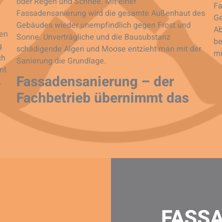
oder Regen und Schnee. Mit einer
Fa
Fassadensanierung wird die gesamte Außenhaut des
Ge
Gebäudes wieder unempfindlich gegen Frost und
Ab
den
Sonne. Unverträgliche und die Bausubstanz
be
g
schädigende Algen und Moose entzieht man mit der
mi
ch
Sanierung die Grundlage.
nt
Fassadensanierung – der
.
Fachbetrieb übernimmt das
FASS