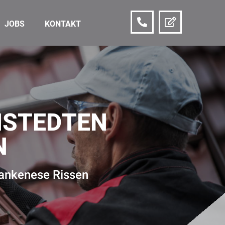
JOBS
KONTAKT
NSTEDTEN
N
lankenese Rissen