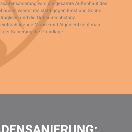
ssadensanierung wird die gesamte Außenhaut des
bäudes wieder resistent gegen Frost und Sonne.
trägliche und die Gebäudesubstanz
einträchtigende Moose und Algen entzieht man
t der Sanierung die Grundlage.
ADENSANIERUNG: