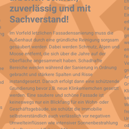
En
zuverlässig und mit
Ei
Ei
Sachverstand!
n
er
s
Fa
Im Vorfeld letzlichen Fassadensanierung muss die
ung
gr
Außenhaut durch eine gründliche Reinigung sorgsam
we
gesäubert werden. Dabei werden Schmutz, Algen und
h
en
Moose entfernt, die sich über die Jahre auf der
fe
Oberfläche angesammelt haben. Schadhafte
Ve
Bereiche werden während der Sanierung in Ordnung
ee
gr
gebracht und stärkere Spalten und Risse
An
instandgesetzt. Danach erfolgt dann eine schützende
nd
Gr
Grundierung bevor z.B. neue Klinkerriemchen gesetzt
Kl
werden. Eine saubere und schöne Fassade ist
sa
keineswegs nur ein Blickfang für ein Wohn- oder
Wo
es
Geschäftsgebäude, sie schützt die Immobilie
fr
selbstverständlich auch verlässlich vor negativen
Um
Umwelteinflüssen wie intensiver Sonnenbestrahlung
od