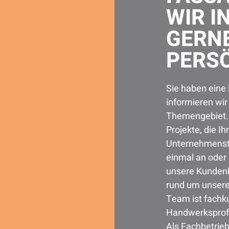
WIR I
GERN
PERSÖ
Sie haben eine
informieren wi
Themengebiet. 
Projekte, die Ih
Unternehmenstä
einmal an oder 
unsere Kundenb
rund um unsere
Team ist fachku
Handwerksprofis
Als Fachbetrieb