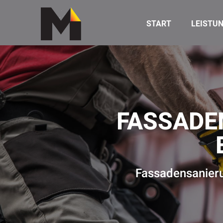
START
LEISTU
FASSADE
Fassadensanieru