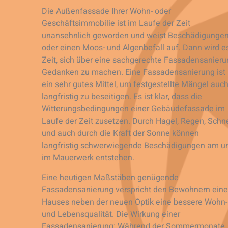
Die Außenfassade Ihrer Wohn- oder
Geschäftsimmobilie ist im Laufe der Zeit
unansehnlich geworden und weist Beschädigunge
oder einen Moos- und Algenbefall auf. Dann wird e
Zeit, sich über eine sachgerechte Fassadensanier
Gedanken zu machen. Eine Fassadensanierung ist
ein sehr gutes Mittel, um festgestellte Mängel auc
langfristig zu beseitigen. Es ist klar, dass die
Witterungsbedingungen einer Gebäudefassade im
Laufe der Zeit zusetzen. Durch Hagel, Regen, Schn
und auch durch die Kraft der Sonne können
langfristig schwerwiegende Beschädigungen am u
im Mauerwerk entstehen.
Eine heutigen Maßstäben genügende
Fassadensanierung verspricht den Bewohnern ein
Hauses neben der neuen Optik eine bessere Wohn-
und Lebensqualität. Die Wirkung einer
Fassadensanierung: Während der Sommermonate