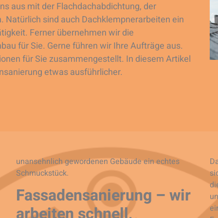
s aus mit der Flachdachabdichtung, der
 Natürlich sind auch Dachklempnerarbeiten ein
igkeit. Ferner übernehmen wir die
u für Sie. Gerne führen wir Ihre Aufträge aus.
ionen für Sie zusammengestellt. In diesem Artikel
sanierung etwas ausführlicher.
unansehnlich gewordenen Gebäude ein echtes
Da
Schmuckstück.
si
di
Fassadensanierung – wir
un
arbeiten schnell,
ei