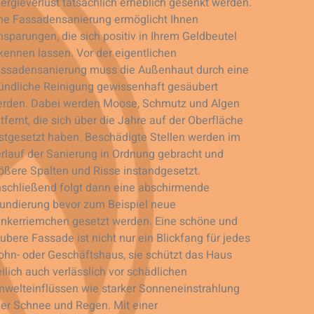
ergieverlust tatsächlich erheblich gesenkt werden.
ne Fassadensanierung ermöglicht Ihnen
nsparungen, die sich positiv in Ihrem Geldbeutel
kennen lassen. Vor der eigentlichen
ssadensanierung muss die Außenhaut durch eine
ündliche Reinigung gewissenhaft gesäubert
rden. Dabei werden Moose, Schmutz und Algen
tfernt, die sich über die Jahre auf der Oberfläche
stgesetzt haben. Beschädigte Stellen werden im
rlauf der Sanierung in Ordnung gebracht und
ößere Spalten und Risse instandgesetzt.
schließend folgt dann eine abschirmende
undierung bevor zum Beispiel neue
inkerriemchen gesetzt werden. Eine schöne und
ubere Fassade ist nicht nur ein Blickfang für jedes
hn- oder Geschäftshaus, sie schützt das Haus
eilich auch verlässlich vor schädlichen
welteinflüssen wie starker Sonneneinstrahlung
er Schnee und Regen. Mit einer