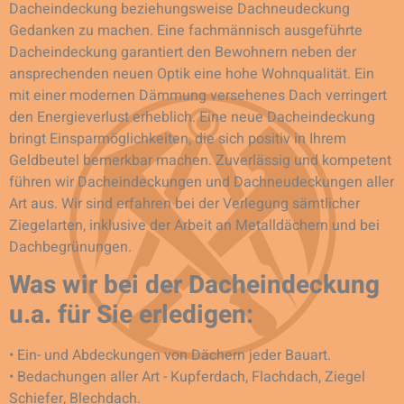
Dacheindeckung beziehungsweise Dachneudeckung
Gedanken zu machen. Eine fachmännisch ausgeführte
Dacheindeckung garantiert den Bewohnern neben der
ansprechenden neuen Optik eine hohe Wohnqualität. Ein
mit einer modernen Dämmung versehenes Dach verringert
den Energieverlust erheblich. Eine neue Dacheindeckung
bringt Einsparmöglichkeiten, die sich positiv in Ihrem
Geldbeutel bemerkbar machen. Zuverlässig und kompetent
führen wir Dacheindeckungen und Dachneudeckungen aller
Art aus. Wir sind erfahren bei der Verlegung sämtlicher
Ziegelarten, inklusive der Arbeit an Metalldächern und bei
Dachbegrünungen.
Was wir bei der Dacheindeckung
u.a. für Sie erledigen:
• Ein- und Abdeckungen von Dächern jeder Bauart.
• Bedachungen aller Art - Kupferdach, Flachdach, Ziegel
Schiefer, Blechdach.