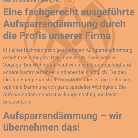
Bestandsbauten geeignet.
Eine fachgerecht ausgeführte
Aufsparrendämmung durch
die Profis unserer Firma
Mit einer fachmännisch gearbeiteten Aufsparrendämmung
erzielt man sehr gute Dämmresultate. Zwei weitere
Vorzüge: Der Wohnraum wird wird nicht beeinträchtigt und
andere Dämmverfahren sind ebenfalls möglich. Für den
idealen Energiehaushalt eines Gebäudes ist die technisch
optimale Dämmung von ganz spezieller Wichtigkeit. Die
Aufsparrendämmung ist wirkungsmächtig und leicht
umzusetzen.
Aufsparrendämmung – wir
übernehmen das!