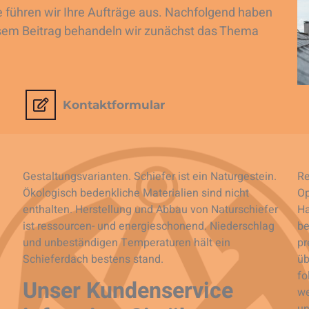
e führen wir Ihre Aufträge aus. Nachfolgend haben
diesem Beitrag behandeln wir zunächst das Thema
Kontaktformular
Gestaltungsvarianten. Schiefer ist ein Naturgestein.
Re
Ökologisch bedenkliche Materialien sind nicht
Op
enthalten. Herstellung und Abbau von Naturschiefer
Ha
ist ressourcen- und energieschonend. Niederschlag
be
und unbeständigen Temperaturen hält ein
pr
Schieferdach bestens stand.
üb
fo
Unser Kundenservice
we