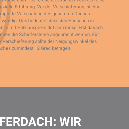
d vorbereitet. Hier braucht es für das Verlegen eine
ezielle Erfahrung. Vor der Verschieferung ist eine
mplette Verschalung des gesamten Daches
twendig. Das bedeutet, dass das Hausdach in
ches zumindest 12 Grad betragen.
FERDACH: WIR