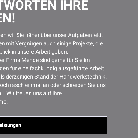
TWORTEN IHRE
EN!
en wir Sie näher über unser Aufgabenfeld.
n mit Vergnügen auch einige Projekte, die
blick in unsere Arbeit geben.
er Firma Mende sind gerne für Sie im
rgen für eine fachkundig ausgeführte Arbeit
ls derzeitigen Stand der Handwerkstechnik.
och rasch einmal an oder schreiben Sie uns
il. Wir freuen uns auf Ihre
me.
eistungen