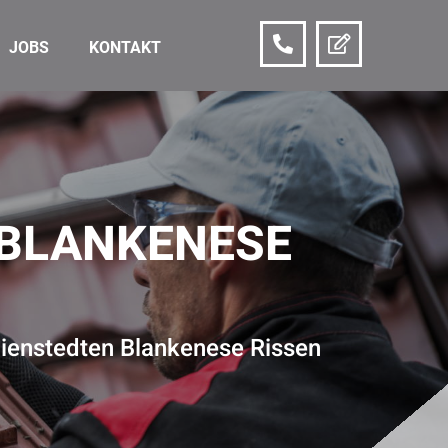
JOBS
KONTAKT
 BLANKENESE
Nienstedten Blankenese Rissen