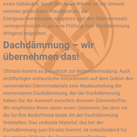
eines Gebäudes, durch den teure Wärme an die Umwelt
verloren gehen kann. Hausbesitzer, die
Energieaufwendungen einsparen und den Wärmeeinsatz
verringern möchten, sei eine Prüfung ihrer Dachdämmung
dringend angeraten.
Dachdämmung – wir
übernehmen das!
Oftmals kommt es periodisch zur Materialermüdung. Auch
rechtfertigen erstaunliche Innovationen auf dem Gebiet des
verwendeten Dämmmaterials eine Neubeurteilung der
momentanen Dachdämmung. Bei der Dachdämmung
haben Sie die Auswahl zwischen diversen Dämmstoffen.
Wir empfehlen Ihnen daher einen Ortstermin, bei dem wir
die für Ihre Bedürfnisse beste Art der Dachdämmung
feststellen. Das verbaute Material, das bei der
Dachdämmung zum Einsatz kommt, ist entscheidend für