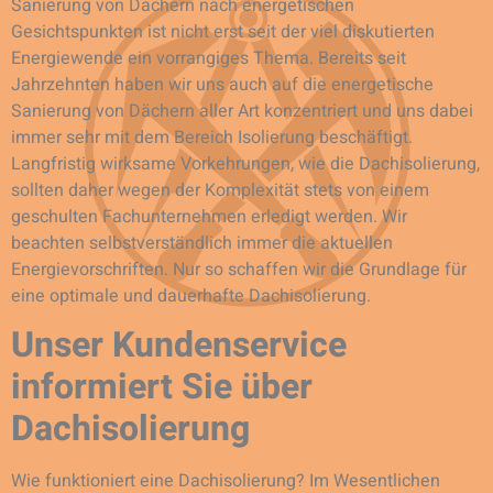
Sanierung von Dächern nach energetischen
Gesichtspunkten ist nicht erst seit der viel diskutierten
Energiewende ein vorrangiges Thema. Bereits seit
Jahrzehnten haben wir uns auch auf die energetische
Sanierung von Dächern aller Art konzentriert und uns dabei
immer sehr mit dem Bereich Isolierung beschäftigt.
Langfristig wirksame Vorkehrungen, wie die Dachisolierung,
sollten daher wegen der Komplexität stets von einem
geschulten Fachunternehmen erledigt werden. Wir
beachten selbstverständlich immer die aktuellen
Energievorschriften. Nur so schaffen wir die Grundlage für
eine optimale und dauerhafte Dachisolierung.
Unser Kundenservice
informiert Sie über
Dachisolierung
Wie funktioniert eine Dachisolierung? Im Wesentlichen