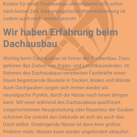
Kosten für einen Dachausbau armortisieren sich schon
nach kurzer Zeit. Eine energetische Wärmedämmung ist
zudem auch noch umweltgerecht.
Wir haben Erfahrung beim
Dachausbau
Wichtig beim Dachausbau ist ferner der Trockenbau. Dazu
gehören das Ziehen von Rigips- und Leichtbauwänden. Im
Rahmen des Dachausbaus verarbeiten Fachkräfte einen
Raum begrenzende Bauteile in Decken, Böden und Wände.
Auch Dachgauben zeigen sich immer wieder als
neuralgische Punkte, durch die Nässe nach Innen dringen
kann. Mit einer während des Dachausbaus qualifiziert
vorgenommenen Neugestaltung oder Reparatur der Gauben
schützen Sie sowohl das Gebäude an sich als auch das
Dach selbst. Eindringende Nässe ist dann kein großes
Problem mehr. Wasser kann wieder ungehindert ablaufen.