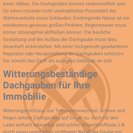
einen Altbau. Die Dachgauben können verantwortlich sein
für einen mitunter nicht unerheblichen Prozentteil der
Wärmeverluste eines Gebäudes. Eindringende Nässe ist ein
mindestens genauso großes Problem. Regenwasser muss
immer störungsfrei abfließen können. Die bauliche
Gestaltung und der Aufbau der Dachgaube muss dies
dauerhaft sicherstellen. Mit einer fachgerecht gearbeiteten
Reparatur oder Neugestaltung der Dachgauben schützen
Sie sowohl das Dach als auch das Gebäude an sich.
Witterungsbeständige
Dachgauben für Ihre
Immobilie
Witterungseinflüsse wie Temperaturwechsel, Schnee und
Regen setzen Dachgauben auf Dauer zu. Auch für den
Laien einfach erkennbar sind solche Umwelteinflüsse z.B.
durch einen unmittelbar sichtbaren Befall der Gaube mit