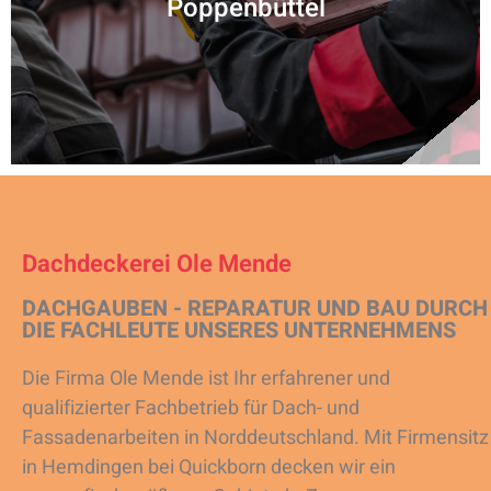
Poppenbüttel
Dachdeckerei Ole Mende
DACHGAUBEN - REPARATUR UND BAU DURCH
DIE FACHLEUTE UNSERES UNTERNEHMENS
Die Firma Ole Mende ist Ihr erfahrener und
qualifizierter Fachbetrieb für Dach- und
Fassadenarbeiten in Norddeutschland. Mit Firmensitz
in Hemdingen bei Quickborn decken wir ein