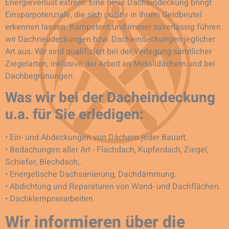
Energieverlust extrem. Eine neue Dacheindeckung bringt
Einsparpotenziale, die sich positiv in Ihrem Geldbeutel
erkennen lassen. Kompetent und immer zuverlässig führen
wir Dachneudeckungen bzw. Dacheindeckungen jeglicher
Art aus. Wir sind qualifiziert bei der Verlegung sämtlicher
Ziegelarten, inklusive der Arbeit an Metalldächern und bei
Dachbegrünungen.
Was wir bei der Dacheindeckung
u.a. für Sie erledigen:
• Ein- und Abdeckungen von Dächern jeder Bauart.
• Bedachungen aller Art - Flachdach, Kupferdach, Ziegel,
Schiefer, Blechdach,.
• Energetische Dachsanierung, Dachdämmung.
• Abdichtung und Reparaturen von Wand- und Dachflächen.
• Dachklempnerarbeiten.
Wir informieren über die