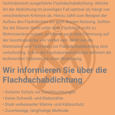
fachmännisch ausgeführte Flachdachabdichtung. Welche
Art der Abdichtung im jeweiligen Fall optimal ist, hängt von
verschiedenen Kriterien ab. Hierzu zählt zum Beispiel der
Aufbau des Flachdaches als auch dessen Nutzung. Sollten
Sie die Räume direkt unter dem Flachdach nicht zu
Wohnzwecken nutzen, so könnte auch eine Dämmung auf
der Geschossdecke von Vorteil sein. Nicht nur die
Materialien und Techniken zur Flachdachabdichtung sind
vielschichtig. Schon die Flachdachkonstruktion definiert die
technischen Optionen bei einer Abdichtung.
Wir informieren Sie über die
Flachdachabdichtung
• Sicherer Schutz vor Durchfeuchtungen.
• Keine Schweiß- und Klebenähte.
• Stark verbesserter Wärme- und Kälteschutz.
• Zuverlässige, langfristige Methode.