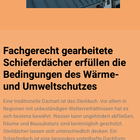
Fachgerecht gearbeitete
Schieferdächer erfüllen die
Bedingungen des Wärme-
und Umweltschutzes
Eine traditionelle Dachart ist das Steildach. Vor allem in
Regionen mit unbeständigen Wetterverhältnissen hat es
sich bestens bewährt. Wasser kann ungehindert abfließen,
Räume und Bausubstanz sind bestmöglich geschützt.
Steildächer lassen sich unterschiedlich decken. Ein
Schieferdach ist eine besonders vorteilhafte Dachform.