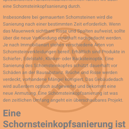
eine Schornsteinkopfsanierung durch.
Insbesondere bei gemauerten Schornsteinen wird die
Sanierung nach einer bestimmten Zeit erforderlich. Wenn
das Mauerwerk sichtbare Risse und Spalten aufweist, sollte
über die neue Verkleidung ernsthaft nachgedacht werden.
Je nach Immobilienart stehen verschiedene Arten von
Schornsteinverkleidungen bereit. Erhältlich sind Produkte in
Schiefer-, Edelstahl-, Klinker- oder Backsteinoptik. Eine
Sanierung des Schornsteinkopfes schützt dauerhaft vor
Schäden an der Bausubstanz. Brüche und Risse werden
verdeckt, vorhandene Mängel korrigiert. Das Gebäudedach
wird außerdem optisch aufgewertet und bekommt eine
neue Anmutung. Eine Schornsteinkopfsanierung ist was
den zeitlichen Umfang angeht ein überschaubares Projekt.
Eine
Schornsteinkopfsanierung ist