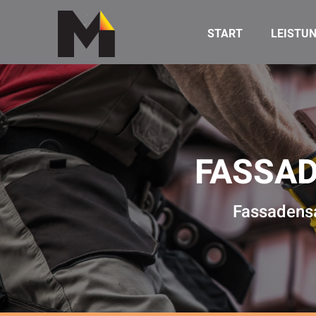
START
LEISTU
FASSA
Fassadensa