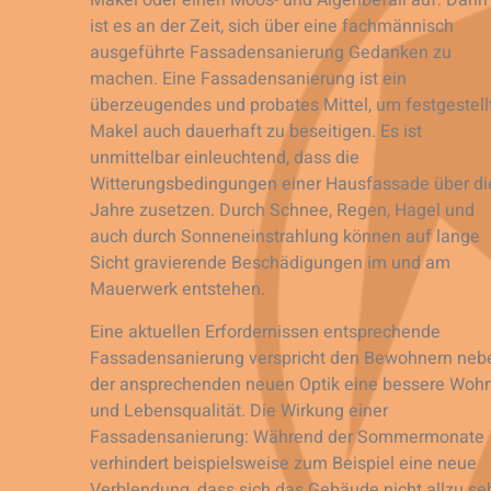
Makel oder einen Moos- und Algenbefall auf. Dann
ist es an der Zeit, sich über eine fachmännisch
ausgeführte Fassadensanierung Gedanken zu
machen. Eine Fassadensanierung ist ein
überzeugendes und probates Mittel, um festgestell
Makel auch dauerhaft zu beseitigen. Es ist
unmittelbar einleuchtend, dass die
Witterungsbedingungen einer Hausfassade über di
Jahre zusetzen. Durch Schnee, Regen, Hagel und
auch durch Sonneneinstrahlung können auf lange
Sicht gravierende Beschädigungen im und am
Mauerwerk entstehen.
Eine aktuellen Erfordernissen entsprechende
Fassadensanierung verspricht den Bewohnern neb
der ansprechenden neuen Optik eine bessere Wohn
und Lebensqualität. Die Wirkung einer
Fassadensanierung: Während der Sommermonate
verhindert beispielsweise zum Beispiel eine neue
Verblendung, dass sich das Gebäude nicht allzu se