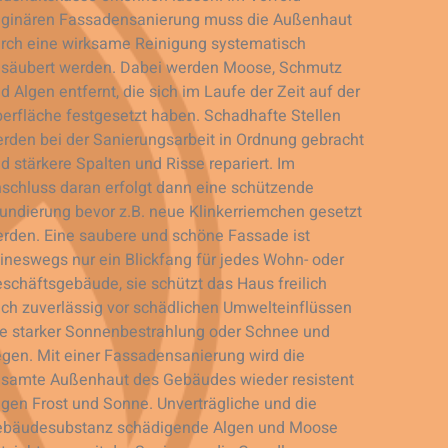
iginären Fassadensanierung muss die Außenhaut
rch eine wirksame Reinigung systematisch
säubert werden. Dabei werden Moose, Schmutz
d Algen entfernt, die sich im Laufe der Zeit auf der
erfläche festgesetzt haben. Schadhafte Stellen
rden bei der Sanierungsarbeit in Ordnung gebracht
d stärkere Spalten und Risse repariert. Im
schluss daran erfolgt dann eine schützende
undierung bevor z.B. neue Klinkerriemchen gesetzt
rden. Eine saubere und schöne Fassade ist
ineswegs nur ein Blickfang für jedes Wohn- oder
schäftsgebäude, sie schützt das Haus freilich
ch zuverlässig vor schädlichen Umwelteinflüssen
e starker Sonnenbestrahlung oder Schnee und
gen. Mit einer Fassadensanierung wird die
samte Außenhaut des Gebäudes wieder resistent
gen Frost und Sonne. Unverträgliche und die
bäudesubstanz schädigende Algen und Moose