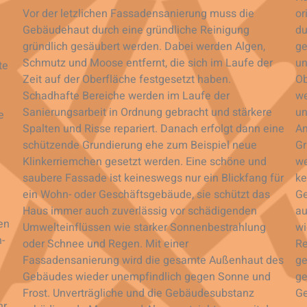
Vor der letzlichen Fassadensanierung muss die
or
Gebäudehaut durch eine gründliche Reinigung
du
gründlich gesäubert werden. Dabei werden Algen,
ge
Schmutz und Moose entfernt, die sich im Laufe der
un
te
Zeit auf der Oberfläche festgesetzt haben.
Ob
Schadhafte Bereiche werden im Laufe der
we
Sanierungsarbeit in Ordnung gebracht und stärkere
un
e
Spalten und Risse repariert. Danach erfolgt dann eine
An
schützende Grundierung ehe zum Beispiel neue
Gr
Klinkerriemchen gesetzt werden. Eine schöne und
we
saubere Fassade ist keineswegs nur ein Blickfang für
ke
ein Wohn- oder Geschäftsgebäude, sie schützt das
Ge
Haus immer auch zuverlässig vor schädigenden
au
en
Umwelteinflüssen wie starker Sonnenbestrahlung
wi
-
oder Schnee und Regen. Mit einer
Re
Fassadensanierung wird die gesamte Außenhaut des
ge
Gebäudes wieder unempfindlich gegen Sonne und
ge
Frost. Unverträgliche und die Gebäudesubstanz
Ge
hr