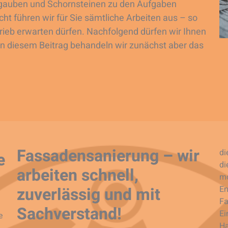
gauben und Schornsteinen zu den Aufgaben
t führen wir für Sie sämtliche Arbeiten aus – so
trieb erwarten dürfen. Nachfolgend dürfen wir Ihnen
In diesem Beitrag behandeln wir zunächst aber das
Fassadensanierung – wir
di
e
di
arbeiten schnell,
mo
zuverlässig und mit
En
Fa
Sachverstand!
Ei
e
Ha