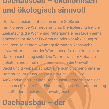
Dachausbau – ökonomisch
und ökologisch sinnvoll
Der Dachausbau umfasst an erster Stelle eine
funktionierende Wärmedämmung. Die Isolierung hat die
Zielsetzung, die Wohn- und Nutzräume eines Eigenheims
entweder vor starker Erwärmung oder vor Abkühlung zu
schützen. Mit einem wärmegedämmten Dachausbau
bezweckt man, dass der Wärmebedarf eines Hauses im
Ganzen nachhaltig sinkt. Die Wärme wird im Gebäude
gehalten und dringt nicht ungewollt in die Umwelt.
Sachkundig verbaut, schützt eine richtig vorgenommene
Dämmung Ihr Gebäude vor Kälte und Hitze. Die
Aufwendungen für einen Dachausbau armortisieren sich
schon nach kurzer Zeit. Eine energetische Wärmedämmung
ist außerdem auch noch umweltgerecht.
Dachausbau – der