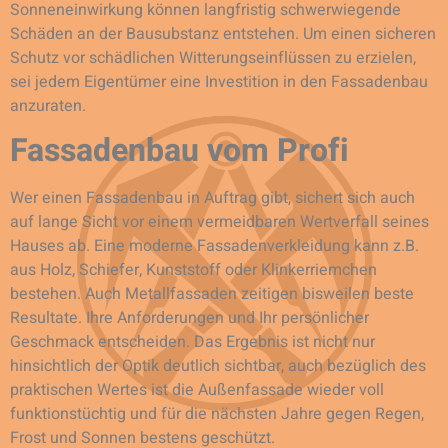
Sonneneinwirkung können langfristig schwerwiegende
Schäden an der Bausubstanz entstehen. Um einen sicheren
Schutz vor schädlichen Witterungseinflüssen zu erzielen,
sei jedem Eigentümer eine Investition in den Fassadenbau
anzuraten.
Fassadenbau vom Profi
Wer einen Fassadenbau in Auftrag gibt, sichert sich auch
auf lange Sicht vor einem vermeidbaren Wertverfall seines
Hauses ab. Eine moderne Fassadenverkleidung kann z.B.
aus Holz, Schiefer, Kunststoff oder Klinkerriemchen
bestehen. Auch Metallfassaden zeitigen bisweilen beste
Resultate. Ihre Anforderungen und Ihr persönlicher
Geschmack entscheiden. Das Ergebnis ist nicht nur
hinsichtlich der Optik deutlich sichtbar, auch bezüglich des
praktischen Wertes ist die Außenfassade wieder voll
funktionstüchtig und für die nächsten Jahre gegen Regen,
Frost und Sonnen bestens geschützt.