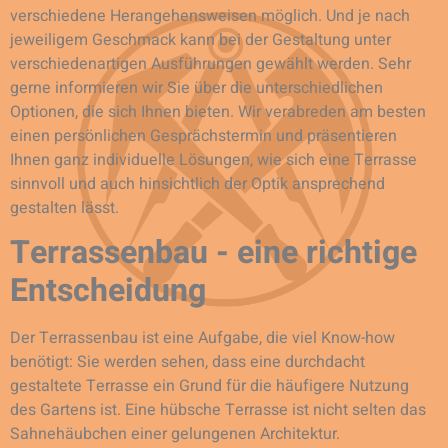
verschiedene Herangehensweisen möglich. Und je nach
jeweiligem Geschmack kann bei der Gestaltung unter
verschiedenartigen Ausführungen gewählt werden. Sehr
gerne informieren wir Sie über die unterschiedlichen
Optionen, die sich Ihnen bieten. Wir verabreden am besten
einen persönlichen Gesprächstermin und präsentieren
Ihnen ganz individuelle Lösungen, wie sich eine Terrasse
sinnvoll und auch hinsichtlich der Optik ansprechend
gestalten lässt.
Terrassenbau - eine richtige
Entscheidung
Der Terrassenbau ist eine Aufgabe, die viel Know-how
benötigt: Sie werden sehen, dass eine durchdacht
gestaltete Terrasse ein Grund für die häufigere Nutzung
des Gartens ist. Eine hübsche Terrasse ist nicht selten das
Sahnehäubchen einer gelungenen Architektur.