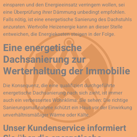
einsparen und den Energieeinsatz verringern wollen, sei
eine Überprüfung ihrer Dämmung unbedingt empfohlen.
Falls nötig, ist eine energetische Sanierung des Dachstuhls
anzuraten. Wertvolle Heizenergie kann an dieser Stelle
entweichen, die Energiekosten steigen in der Folge.
Eine energetische
Dachsanierung zur
Werterhaltung der Immobilie
Die Konsequenz, die eine qualifiziert durchgeführte
energetische Dachsanierung nach sich zieht, ist immer
auch ein verbessertes Wohnklima. Sie sehen: Die richtige
Sanierungsmaßnahme schützt ein Haus vor der Einwirkung
unverhältnismäßiger Wärme oder Kälte.
Unser Kundenservice informiert