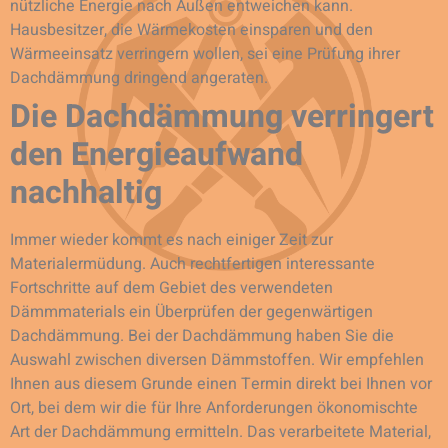
nützliche Energie nach Außen entweichen kann.
Hausbesitzer, die Wärmekosten einsparen und den
Wärmeeinsatz verringern wollen, sei eine Prüfung ihrer
Dachdämmung dringend angeraten.
Die Dachdämmung verringert
den Energieaufwand
nachhaltig
Immer wieder kommt es nach einiger Zeit zur
Materialermüdung. Auch rechtfertigen interessante
Fortschritte auf dem Gebiet des verwendeten
Dämmmaterials ein Überprüfen der gegenwärtigen
Dachdämmung. Bei der Dachdämmung haben Sie die
Auswahl zwischen diversen Dämmstoffen. Wir empfehlen
Ihnen aus diesem Grunde einen Termin direkt bei Ihnen vor
Ort, bei dem wir die für Ihre Anforderungen ökonomischte
Art der Dachdämmung ermitteln. Das verarbeitete Material,