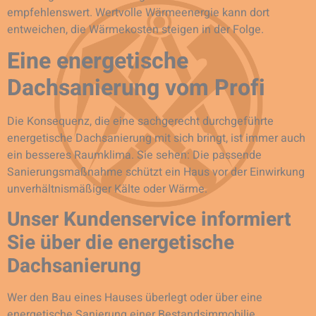
empfehlenswert. Wertvolle Wärmeenergie kann dort
entweichen, die Wärmekosten steigen in der Folge.
Eine energetische
Dachsanierung vom Profi
Die Konsequenz, die eine sachgerecht durchgeführte
energetische Dachsanierung mit sich bringt, ist immer auch
ein besseres Raumklima. Sie sehen: Die passende
Sanierungsmaßnahme schützt ein Haus vor der Einwirkung
unverhältnismäßiger Kälte oder Wärme.
Unser Kundenservice informiert
Sie über die energetische
Dachsanierung
Wer den Bau eines Hauses überlegt oder über eine
energetische Sanierung einer Bestandsimmobilie