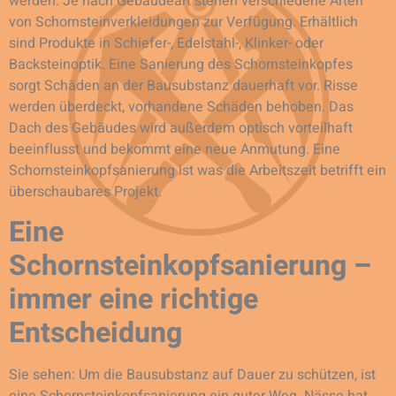
werden. Je nach Gebäudeart stehen verschiedene Arten
von Schornsteinverkleidungen zur Verfügung. Erhältlich
sind Produkte in Schiefer-, Edelstahl-, Klinker- oder
Backsteinoptik. Eine Sanierung des Schornsteinkopfes
sorgt Schäden an der Bausubstanz dauerhaft vor. Risse
werden überdeckt, vorhandene Schäden behoben. Das
Dach des Gebäudes wird außerdem optisch vorteilhaft
beeinflusst und bekommt eine neue Anmutung. Eine
Schornsteinkopfsanierung ist was die Arbeitszeit betrifft ein
überschaubares Projekt.
Eine
Schornsteinkopfsanierung –
immer eine richtige
Entscheidung
Sie sehen: Um die Bausubstanz auf Dauer zu schützen, ist
eine Schornsteinkopfsanierung ein guter Weg. Nässe hat