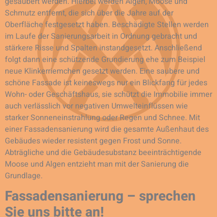
gesäubert werden. Hierbei werden Algen, Moose und
Schmutz entfernt, die sich über die Jahre auf der
Oberfläche festgesetzt haben. Beschädigte Stellen werden
im Laufe der Sanierungsarbeit in Ordnung gebracht und
stärkere Risse und Spalten instandgesetzt. Anschließend
folgt dann eine schützende Grundierung ehe zum Beispiel
neue Klinkerriemchen gesetzt werden. Eine saubere und
schöne Fassade ist keineswegs nur ein Blickfang für jedes
Wohn- oder Geschäftshaus, sie schützt die Immobilie immer
auch verlässlich vor negativen Umwelteinflüssen wie
starker Sonneneinstrahlung oder Regen und Schnee. Mit
einer Fassadensanierung wird die gesamte Außenhaut des
Gebäudes wieder resistent gegen Frost und Sonne.
Abträgliche und die Gebäudesubstanz beeinträchtigende
Moose und Algen entzieht man mit der Sanierung die
Grundlage.
Fassadensanierung – sprechen
Sie uns bitte an!