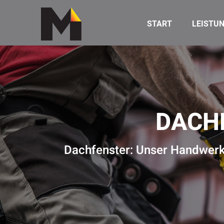
START
LEISTU
DACH
Dachfenster: Unser Handwerks