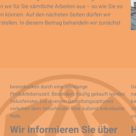
wir für Sie sämtliche Arbeiten aus – so wie Sie es
 können. Auf den nächsten Seiten dürfen wir
orstellen. In diesem Beitrag behandeln wir zunächst
beeindrucken durch eine jahrelange
Ge
Produktlebenszeit. Besonders häufig gekauft werden
na
Veluxfenster. Die diversen Gestaltungsoptionen
be
verleihen dem Veluxfenster eine äußerst individuelle
Ve
Note.
un
Wir informieren Sie über
H