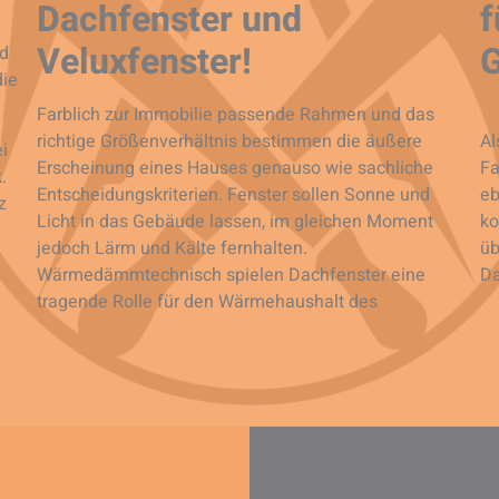
Dachfenster und
f
Veluxfenster!
nd
die
Farblich zur Immobilie passende Rahmen und das
richtige Größenverhältnis bestimmen die äußere
Al
i
Erscheinung eines Hauses genauso wie sachliche
Fa
.
Entscheidungskriterien. Fenster sollen Sonne und
eb
z
Licht in das Gebäude lassen, im gleichen Moment
ko
jedoch Lärm und Kälte fernhalten.
üb
Wärmedämmtechnisch spielen Dachfenster eine
Da
tragende Rolle für den Wärmehaushalt des