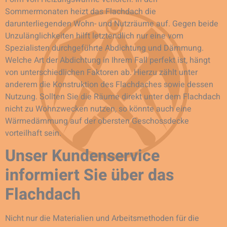
Sommermonaten heizt das Flachdach die
darunterliegenden Wohn- und Nutzräume auf. Gegen beide
Unzulänglichkeiten hilft letztendlich nur eine vom
Spezialisten durchgeführte Abdichtung und Dämmung.
Welche Art der Abdichtung in Ihrem Fall perfekt ist, hängt
von unterschiedlichen Faktoren ab. Hierzu zählt unter
anderem die Konstruktion des Flachdaches sowie dessen
Nutzung. Sollten Sie die Räume direkt unter dem Flachdach
nicht zu Wohnzwecken nutzen, so könnte auch eine
Wärmedämmung auf der obersten Geschossdecke
vorteilhaft sein.
Unser Kundenservice
informiert Sie über das
Flachdach
Nicht nur die Materialien und Arbeitsmethoden für die