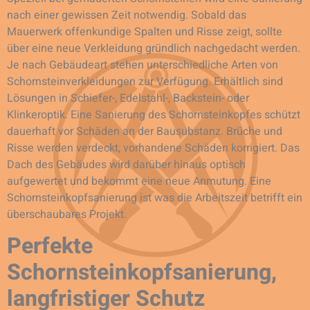
nach einer gewissen Zeit notwendig. Sobald das
Mauerwerk offenkundige Spalten und Risse zeigt, sollte
über eine neue Verkleidung gründlich nachgedacht werden.
Je nach Gebäudeart stehen unterschiedliche Arten von
Schornsteinverkleidungen zur Verfügung. Erhältlich sind
Lösungen in Schiefer-, Edelstahl-, Backstein- oder
Klinkeroptik. Eine Sanierung des Schornsteinkopfes schützt
dauerhaft vor Schäden an der Bausubstanz. Brüche und
Risse werden verdeckt, vorhandene Schäden korrigiert. Das
Dach des Gebäudes wird darüber hinaus optisch
aufgewertet und bekommt eine neue Anmutung. Eine
Schornsteinkopfsanierung ist was die Arbeitszeit betrifft ein
überschaubares Projekt.
Perfekte
Schornsteinkopfsanierung,
langfristiger Schutz