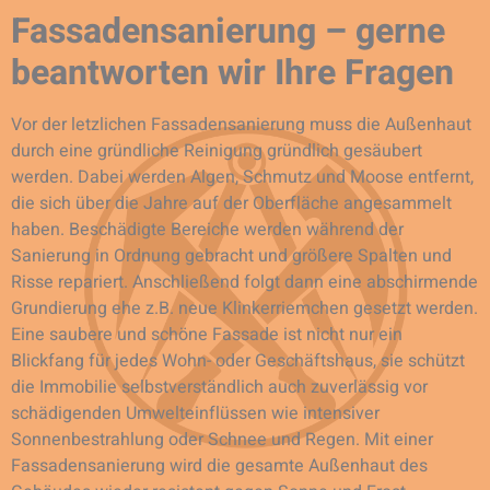
Fassadensanierung – gerne
beantworten wir Ihre Fragen
Vor der letzlichen Fassadensanierung muss die Außenhaut
durch eine gründliche Reinigung gründlich gesäubert
werden. Dabei werden Algen, Schmutz und Moose entfernt,
die sich über die Jahre auf der Oberfläche angesammelt
haben. Beschädigte Bereiche werden während der
Sanierung in Ordnung gebracht und größere Spalten und
Risse repariert. Anschließend folgt dann eine abschirmende
Grundierung ehe z.B. neue Klinkerriemchen gesetzt werden.
Eine saubere und schöne Fassade ist nicht nur ein
Blickfang für jedes Wohn- oder Geschäftshaus, sie schützt
die Immobilie selbstverständlich auch zuverlässig vor
schädigenden Umwelteinflüssen wie intensiver
Sonnenbestrahlung oder Schnee und Regen. Mit einer
Fassadensanierung wird die gesamte Außenhaut des